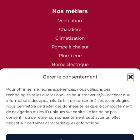
Nos métiers
Ventilation
Chaudière
Climatisation
Pompe à chaleur
Plomberie
Borne électrique
Électricité
Gérer le consentement
Contact
Pour offrir les meilleures expériences, nous utilisons des
technologies telles que les cookies pour stocker et/ou accéder aux
02 99 48 12 27
informations des appareils. Le fait de consentir à ces technologies
nous permettra de traiter des données telles que le comportement
accueil@plm.bzh
de navigation ou les ID uniques sur ce site. Le fait de ne pas
12 Rue de l'Armée Patton,
consentir ou de retirer son consentement peut avoir un effet
35120 Dol-de-Bretagne
négatif sur certaines caractéristiques et fonctions.